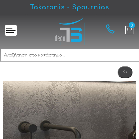
Takaronis - Spournias
Αρχική
Karag Sora SBLR-N Nero Νιπτήρας Πέτρινος