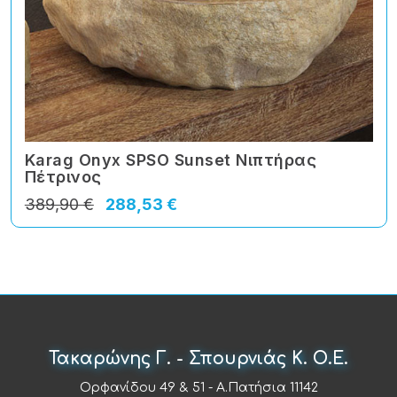
Karag Onyx SPSO Sunset Νιπτήρας
Πέτρινος
389,90 €
288,53 €
Τακαρώνης Γ. - Σπουρνιάς Κ. Ο.Ε.
Ορφανίδου 49 & 51 - Α.Πατήσια 11142