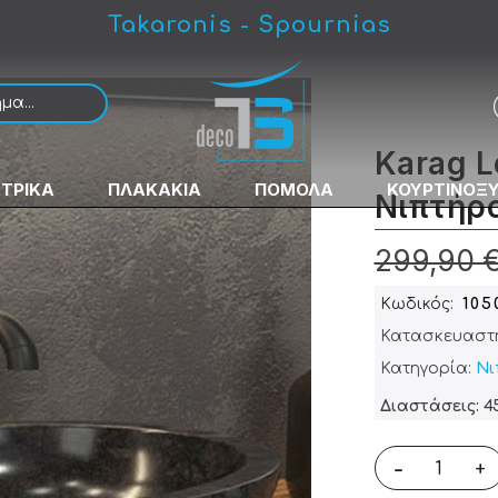
Takaronis - Spournias
ινος
Karag L
ΚΤΡΙΚΑ
ΠΛΑΚΑΚΙΑ
ΠΟΜΟΛΑ
ΚΟΥΡΤΙΝΟΞ
Νιπτήρ
299,90 
Κωδικός
105
Κατασκευαστ
Κατηγορία:
Νι
Διαστάσεις: 4
-
+