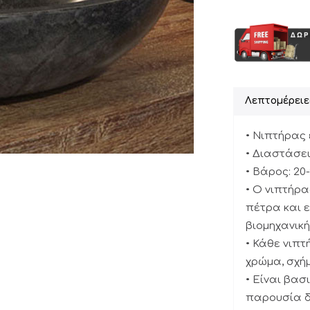
Λεπτομέρειε
• Νιπτήρας
• Διαστάσεις
• Βάρος: 20-
• Ο νιπτήρ
πέτρα και ε
βιομηχανικ
• Κάθε νιπτ
χρώμα, σχή
• Είναι βασ
παρουσία δ