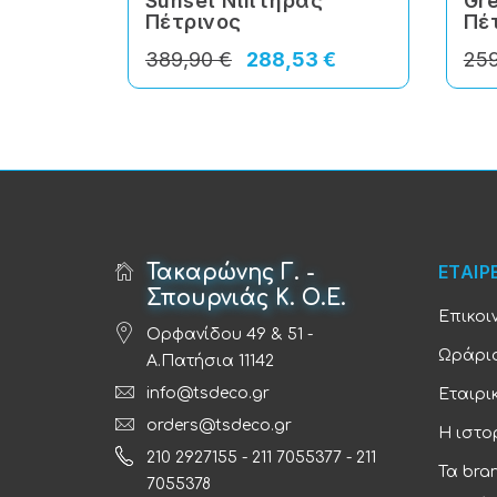
Sunset Νιπτήρας
Gr
Πέτρινος
Πέ
389,90 €
288,53 €
259
Τακαρώνης Γ. -
ΕΤΑΙΡ
Σπουρνιάς Κ. Ο.Ε.
Επικοι
Ορφανίδου 49 & 51 -
Ωράριο
Α.Πατήσια 11142
info@tsdeco.gr
Εταιρι
orders@tsdeco.gr
Η ιστο
210 2927155
-
211 7055377
-
211
Τα bra
7055378