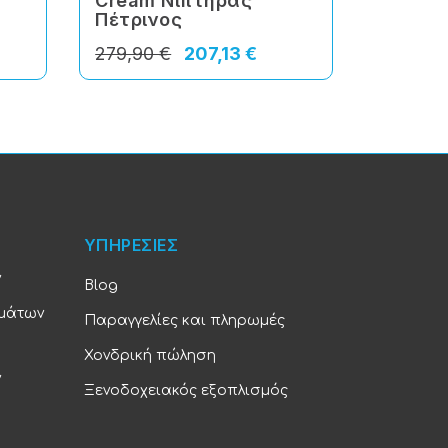
Cream Νιπτήρας
Rosso 
Πέτρινος
Πέτριν
279,90 €
207,13 €
279,90
ΥΠΗΡΕΣΙΕΣ
ν
Blog
υμάτων
Παραγγελίες και πληρωμές
Χονδρική πώληση
ν
Ξενοδοχειακός εξοπλισμός