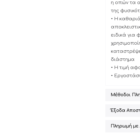
η οπών τα 
της φυσικό
• Η καθαριό
αποκλειστικ
ειδικά για 
χρησιμοποί
καταστρέψει
διάστημα
• Η τιμή αφ
• Εργοστάσι
Μέθοδοι Πλ
Έξοδα Αποσ
Πληρωμή με 