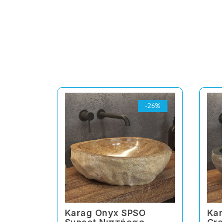
-26%
Karag Onyx SPSO
Kar