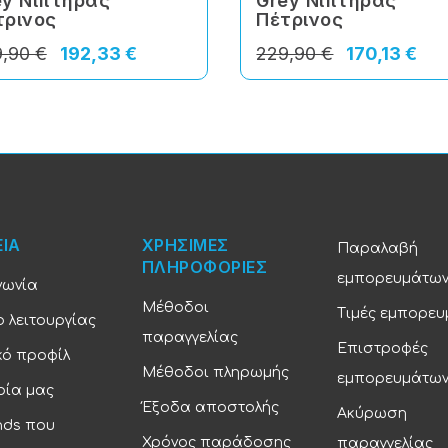
ey Νιπτήρας
Grey Νιπτήρας
τρινος
Πέτρινος
,90 €
192,33 €
229,90 €
170,13 €
ΕΙΑ
ΧΡΗΣΙΜΕΣ
Παραλαβή
ΠΛΗΡΟΦΟΡΙΕΣ
εμπορευμάτω
νωνία
Μέθοδοι
Τιμές εμπορε
 λειτουργίας
παραγγελίας
Επιστροφές
κό προφίλ
Μέθοδοι πληρωμής
εμπορευμάτω
ρία μας
Έξοδα αποστολής
Ακύρωση
nds που
Χρόνος παράδοσης
παραγγελίας