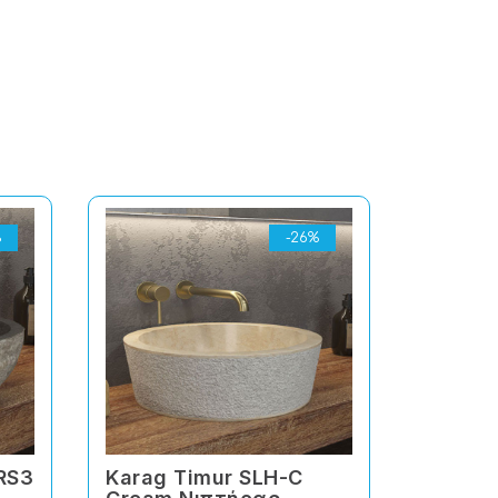
%
-26%
NRS3
Karag Timur SLH-C
Karag 