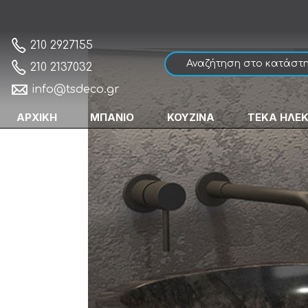
Karag Leonor SOP-N Nero Νιπτήρας Πέτρ
Αρχική
210 2927155
210 2137032
info@tsdeco.gr
ΑΡΧΙΚΗ
ΜΠΑΝΙΟ
ΚΟΥΖΙΝΑ
ΤΕΚΑ ΗΛΕ