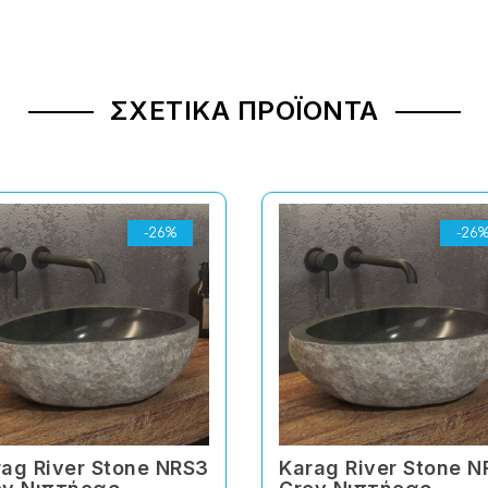
ΣΧΕΤΙΚΆ ΠΡΟΪΌΝΤΑ
-26%
-26
ag River Stone NRS3
Karag River Stone 