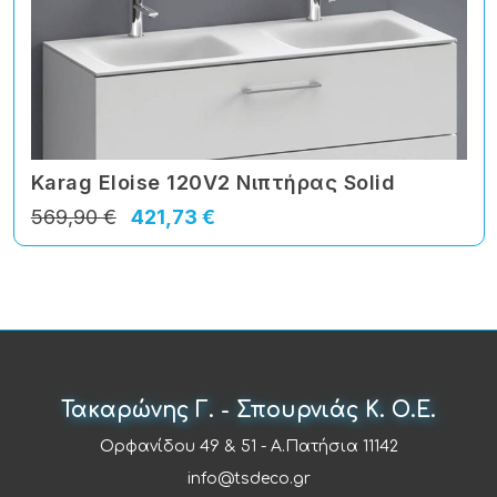
Karag Eloise 120V2 Nιπτήρας Solid
569,90 €
421,73 €
Τακαρώνης Γ. - Σπουρνιάς Κ. Ο.Ε.
Ορφανίδου 49 & 51 - Α.Πατήσια 11142
info@tsdeco.gr