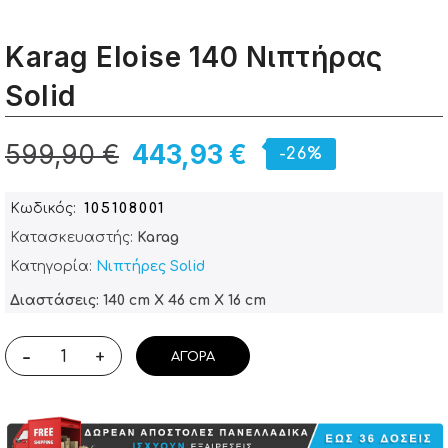
Karag Eloise 140 Nιπτήρας
Solid
599,90 €
443,93 €
-26%
Κωδικός
105108001
Κατασκευαστής:
Karag
Κατηγορία:
Νιπτήρες Solid
Διαστάσεις: 140 cm X 46 cm X 16 cm
-
+
ΑΓΟΡΆ