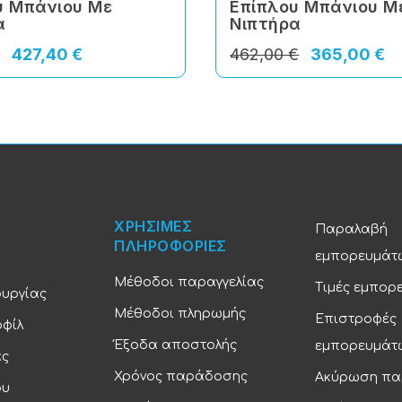
υ Μπάνιου Με
Επίπλου Μπάνιου Μ
α
Νιπτήρα
€
427,40 €
462,00 €
365,00 €
ΧΡΗΣΙΜΕΣ
Παραλαβή
ΠΛΗΡΟΦΟΡΙΕΣ
εμπορευμάτ
Μέθοδοι παραγγελίας
Τιμές εμπορ
ουργίας
Μέθοδοι πληρωμής
Επιστροφές
οφίλ
Έξοδα αποστολής
εμπορευμάτ
ας
Χρόνος παράδοσης
Ακύρωση πα
ου