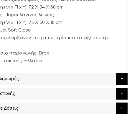
 (Μ x Π x Υ): 72 X 34 X 80 cm
ς: Πορσελάνινος λευκός
 (Μ x Π x Υ): 75 X 50 X 18 cm
μοί Soft Close
περιλαμβάνονται η μπαταρία και τα αξεσουάρ
άσιο παραγωγής: Drop
ατασκευής: Ελλάδα
Πληρωμής
στολής
ε Δόσεις