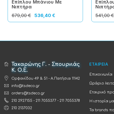
Επίπλου Μπάνιου Με
Επίπλο
Νιπτήρα
Νιπτήρ
679,00 €
536,40 €
541,00 
Τακαρώνης Γ. - Σπουρνιάς
ΕΤΑΙΡΕΙΑ
Κ. Ο.Ε.
Επικοινωνία
Ορφανίδου 49 & 51 - Α.Πατήσια 11142
Ωράριο λειτ
info@tsdeco.gr
Εταιρικό πρ
orders@tsdeco.gr
210 2927155
-
211 7055377
-
211 7055378
Η ιστορία μ
210 2137032
Τα brands π