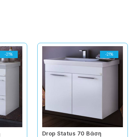
-21%
-21%
η
Drop Status 70 Βάση