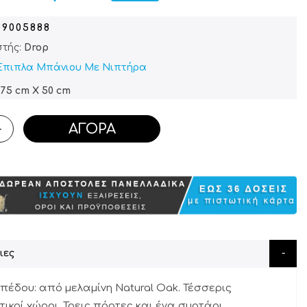
09005888
τής:
Drop
Έπιπλα Μπάνιου Με Νιπτήρα
 75 cm X 50 cm
ΑΓΟΡΆ
+
ιες
πέδου: από μελαμίνη Natural Oak. Τέσσερις
ικοί χώροι. Τρεις πόρτες και ένα συρτάρι