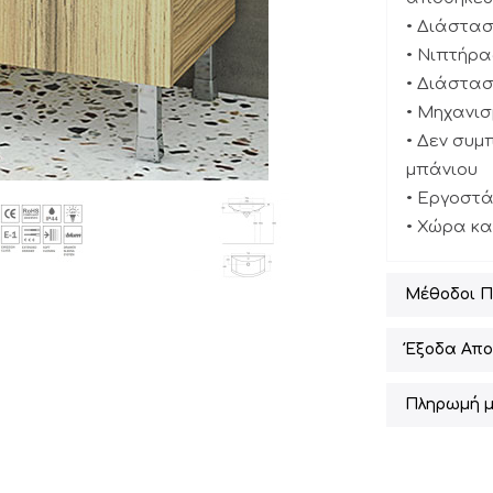
• Διάσταση
• Νιπτήρα
• Διάσταση
• Μηχανισ
• Δεν συμ
μπάνιου
• Εργοστ
• Χώρα κ
Μέθοδοι 
Έξοδα Απο
Πληρωμή μ