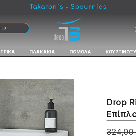
Takaronis - Spournias
υ Μπάνιου Με Νιπτήρα
ΚΤΡΙΚΑ
ΠΛΑΚΑΚΙΑ
ΠΟΜΟΛΑ
ΚΟΥΡΤΙΝΟΞ
Drop R
Επίπλ
324,00