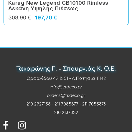
Karag New Legend CB10100 Rimless
Λεκάνη Υψηλής Πιέσεως
308,90 €
197,70 €
Τακαρώνης Γ. - Σπουρνιάς Κ. Ο.Ε.
Ορφανίδου 49 & 51 - Α.Πατήσια 11142
info@tsdeco.gr
orders@tsdeco.gr
210 2927155
-
211 7055377
-
211 7055378
210 2137032