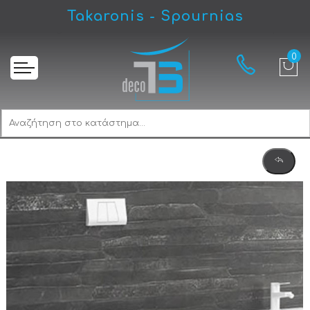
Takaronis - Spournias
Αρχική
Karag Milos LT 2141D-RMW Rimless Λεκάνη Υψηλής Πιέσεως