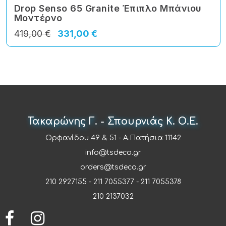
Drop Senso 65 Granite Έπιπλο Μπάνιου
Μοντέρνο
419,00 €
331,00 €
Τακαρώνης Γ. - Σπουρνιάς Κ. Ο.Ε.
Ορφανίδου 49 & 51 - Α.Πατήσια 11142
info@tsdeco.gr
orders@tsdeco.gr
210 2927155
-
211 7055377
-
211 7055378
210 2137032