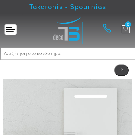
Takaronis - Spournias
Αρχική
Drop Sorrento 65 Natural Wood-2 Έπιπλο Μπάνιου Μοντέρνο