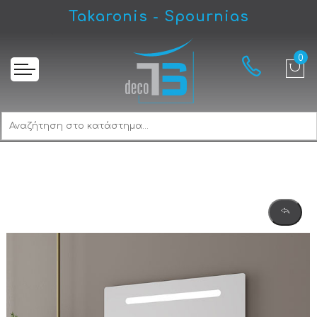
Takaronis - Spournias
Αρχική
Drop Luxus 85 White-2 Έπιπλο Μπάνιου Λευκό