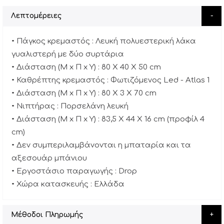
Λεπτομέρειες
• Πάγκος κρεμαστός : Λευκή πολυεστερική λάκα
γυαλιστερή με δύο συρτάρια
• Διάσταση (Μ x Π x Υ) : 80 X 40 X 50 cm
• Καθρέπτης κρεμαστός : Φωτιζόμενος Led - Atlas 1
• Διάσταση (Μ x Π x Υ) : 80 X 3 Χ 70 cm
• Νιπτήρας : Πορσελάνη λευκή
• Διάσταση (Μ x Π x Υ) : 83,5 X 44 X 16 cm (προφίλ 4
cm)
• Δεν συμπεριλαμβάνονται η μπαταρία και τα
αξεσουάρ μπάνιου
• Εργοστάσιο παραγωγής : Drop
• Χώρα κατασκευής : Ελλάδα
Μέθοδοι Πληρωμής