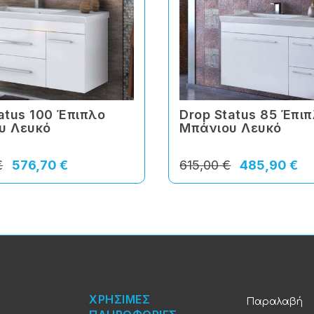
atus 100 Έπιπλο
Drop Status 85 Έπι
υ Λευκό
Μπάνιου Λευκό
€
576,70 €
615,00 €
485,90 €
ΧΡΗΣΙΜΕΣ
Παραλαβή