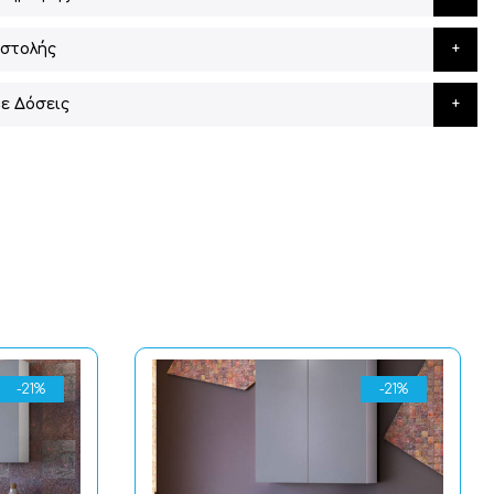
στολής
ε Δόσεις
-21%
-21%