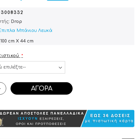
03008332
τής:
Drop
Έπιπλα Μπάνιου Λευκά
 100 cm X 44 cm
ιστικού
ΑΓΟΡΆ
+