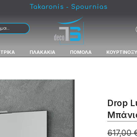
Takaronis - Spournias
ευκό
ΚΤΡΙΚΑ
ΠΛΑΚΑΚΙΑ
ΠΟΜΟΛΑ
ΚΟΥΡΤΙΝΟΞ
Drop L
Μπάνι
617,00 