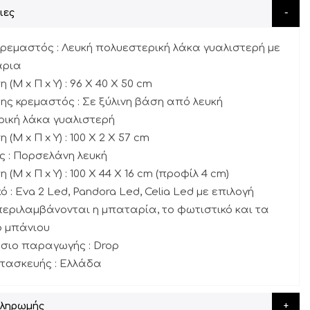
ιες
κρεμαστός : Λευκή πολυεστερική λάκα γυαλιστερή με
άρια
 (Μ x Π x Υ) : 96 X 40 X 50 cm
ης κρεμαστός : Σε ξύλινη βάση από λευκή
ική λάκα γυαλιστερή
 (Μ x Π x Υ) : 100 X 2 Χ 57 cm
ς : Πορσελάνη λευκή
 (Μ x Π x Υ) : 100 X 44 X 16 cm (προφίλ 4 cm)
ό : Eva 2 Led, Pandora Led, Celia Led με επιλογή
περιλαμβάνονται η μπαταρία, το φωτιστικό και τα
 μπάνιου
σιο παραγωγής : Drop
τασκευής : Ελλάδα
Πληρωμής