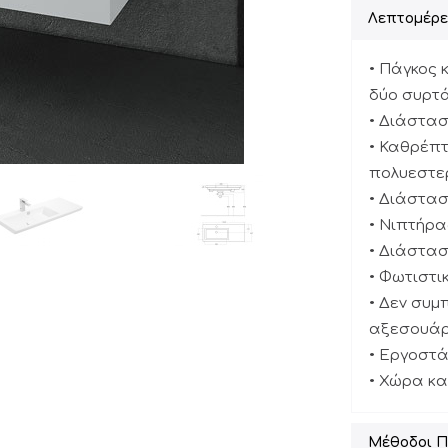
Λεπτομέρε
• Πάγκος 
δύο συρτ
• Διάσταση
• Καθρέπτ
πολυεστερ
• Διάσταση
• Νιπτήρα
• Διάσταση
• Φωτιστικ
• Δεν συμ
αξεσουάρ
• Εργοστά
• Χώρα κα
Μέθοδοι 