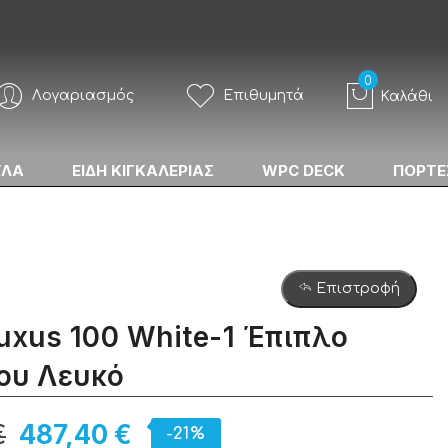
Λογαριασμός
Επιθυμητά
Καλάθι
ΥΛΑ
ΕΙΔΗ ΚΙΓΚΑΛΕΡΙΑΣ
WPC DECK
ΠΟΡΤΕ
Επιστροφή
uxus 100 White-1 Έπιπλο
ου Λευκό
€
487,40 €
-21%