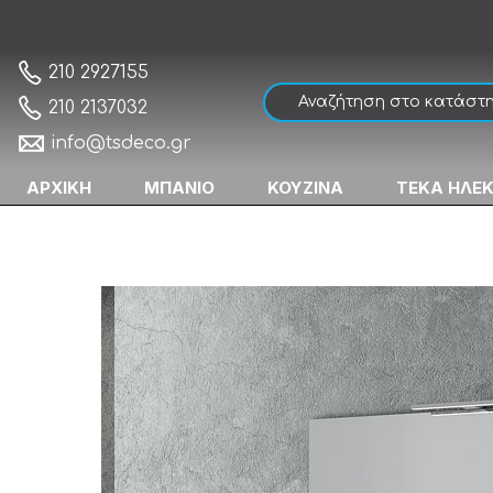
Drop Luxus 100 White-1 Έπιπλο Μπάνιου Λ
Αρχική
210 2927155
210 2137032
info@tsdeco.gr
ΑΡΧΙΚΗ
ΜΠΑΝΙΟ
ΚΟΥΖΙΝΑ
ΤΕΚΑ ΗΛΕ