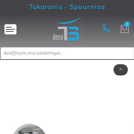
Takaronis - Spournias
Αρχική
Best 105 Πόμολο Μεσόπορτας Νίκελ Ματ/Χρώμιο