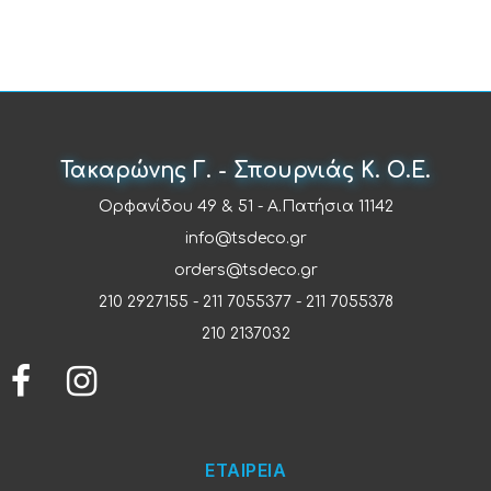
Τακαρώνης Γ. - Σπουρνιάς Κ. Ο.Ε.
Ορφανίδου 49 & 51 - Α.Πατήσια 11142
info@tsdeco.gr
orders@tsdeco.gr
210 2927155
-
211 7055377
-
211 7055378
210 2137032
ΕΤΑΙΡΕΙΑ