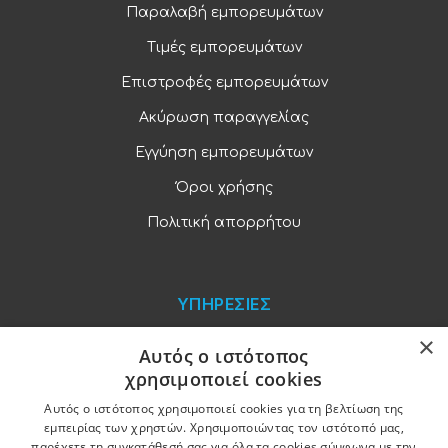
Παραλαβή εμπορευμάτων
Τιμές εμπορευμάτων
Επιστροφές εμπορευμάτων
Ακύρωση παραγγελίας
Εγγύηση εμπορευμάτων
Όροι χρήσης
Πολιτική απορρήτου
ΥΠΗΡΕΣΙΕΣ
×
Blog
Αυτός ο ιστότοπος
χρησιμοποιεί cookies
Παραγγελίες και πληρωμές
Αυτός ο ιστότοπος χρησιμοποιεί cookies για τη βελτίωση της
Χονδρική πώληση
εμπειρίας των χρηστών. Χρησιμοποιώντας τον ιστότοπό μας,
παρέχετε τη συγκατάθεσή σας για όλα τα cookies σύμφωνα με την