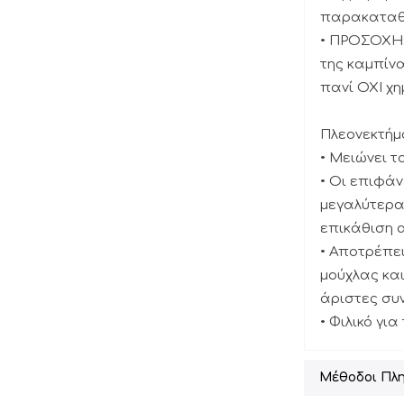
παρακαταθ
• ΠΡΟΣΟΧΗ:
της καμπίνα
πανί ΟΧΙ χη
Πλεονεκτήμ
• Μειώνει τ
• Οι επιφά
μεγαλύτερα
επικάθιση 
• Αποτρέπε
μούχλας κα
άριστες συν
• Φιλικό γι
Μέθοδοι Πλ