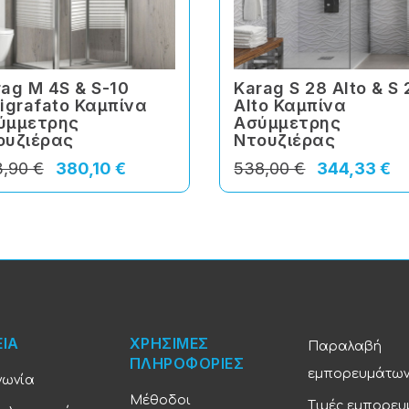
ag M 4S & S-10
Karag S 28 Alto & S
igrafato Καμπίνα
Alto Καμπίνα
ύμμετρης
Ασύμμετρης
ουζιέρας
Ντουζιέρας
,90 €
380,10 €
538,00 €
344,33 €
ΕΙΑ
ΧΡΗΣΙΜΕΣ
Παραλαβή
ΠΛΗΡΟΦΟΡΙΕΣ
εμπορευμάτω
νωνία
Μέθοδοι
Τιμές εμπορε