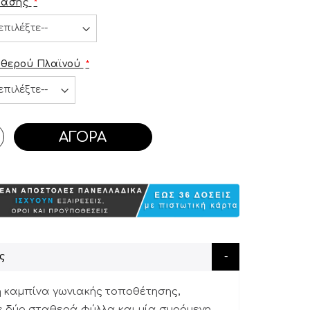
τασης
θερού Πλαϊνού
ΑΓΟΡΆ
ς
η καμπίνα γωνιακής τοποθέτησης,
ε δύο σταθερά φύλλα και μία συρόμενη