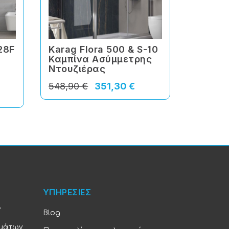
 28F
Karag Flora 500 & S-10
Karag 
Καμπίνα Ασύμμετρης
Καμπί
Ντουζιέρας
Ντουζ
548,90 €
351,30 €
678,90
ΥΠΗΡΕΣΙΕΣ
ν
Blog
υμάτων