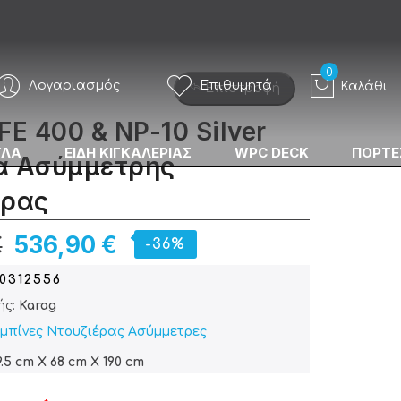
Λογαριασμός
Επιθυμητά
Καλάθι
Επιστροφή
FE 400 & NP-10 Silver
ΥΛΑ
ΕΙΔΗ ΚΙΓΚΑΛΕΡΙΑΣ
WPC DECK
ΠΟΡΤΕ
α Ασύμμετρης
έρας
€
536,90 €
-36%
0312556
ής:
Karag
μπίνες Ντουζιέρας Ασύμμετρες
.5 cm X 68 cm X 190 cm