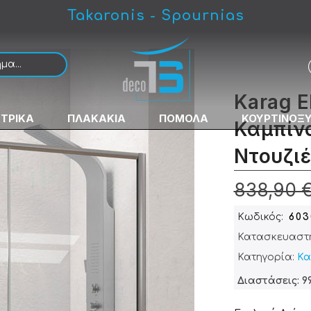
Takaronis - Spournias
ύμμετρης Ντουζιέρας
Karag E
ΚΤΡΙΚΑ
ΠΛΑΚΑΚΙΑ
ΠΟΜΟΛΑ
ΚΟΥΡΤΙΝΟΞ
Καμπίν
Ντουζι
838,90 
Κωδικός
603
Κατασκευαστ
Κατηγορία:
Κα
Διαστάσεις: 99