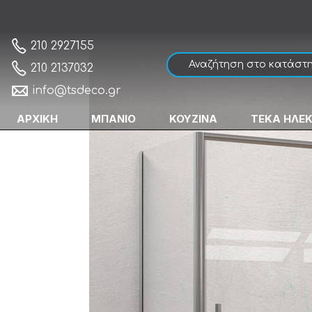
Karag EFE 400 & NP-10 Silver Καμπίνα Ασ
Αρχική
210 2927155
210 2137032
info@tsdeco.gr
ΑΡΧΙΚΗ
ΜΠΑΝΙΟ
ΚΟΥΖΙΝΑ
ΤΕΚΑ ΗΛΕ