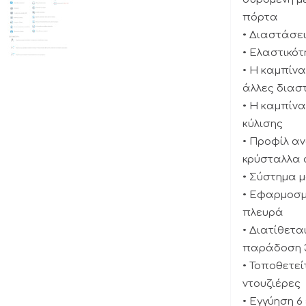
πόρτα
• Διαστάσεις
• Ελαστικότ
• Η καμπίνα
άλλες διαστ
• Η καμπίν
κύλισης
• Προφίλ αν
κρύσταλλα 
• Σύστημα μ
• Εφαρμοσμ
πλευρά
• Διατίθετα
παράδοση 
• Τοποθετεί
ντουζιέρες
• Εγγύηση 6