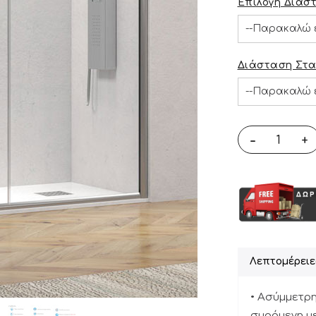
Επιλογή Διάσ
Διάσταση Στα
-
+
Λεπτομέρειε
• Ασύμμετρ
συρόμενη μ