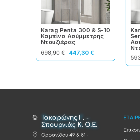
Karag Penta 300 & S-10
Kar
Καμπίνα Ασύμμετρης
Ser
Ντουζιέρας
Ασ
Ντ
698,90 €
447,30 €
593
Τακαρώνης Γ. -
ΕΤΑΙΡ
Σπουρνιάς Κ. Ο.Ε.
Επικοι
Ορφανίδου 49 & 51 -