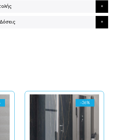
τολής
Δόσεις
%
-36%