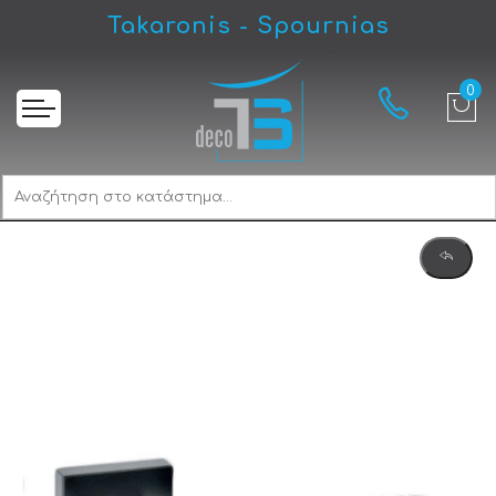
Takaronis - Spournias
Αρχική
Best 425 Πόμολο Μεσόπορτας Μαύρο Ματ