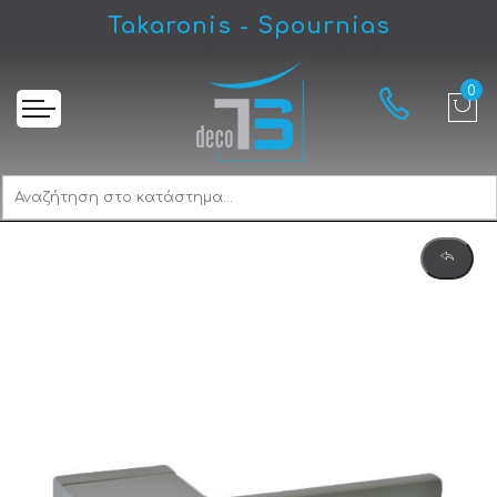
Takaronis - Spournias
Αρχική
Best 225 Icon Πόμολο Μεσόπορτας Sahara