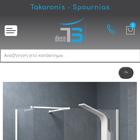
Takaronis - Spournias
Αρχική
Karag Walkin 2 White Καμπίνα Παραβάν Ντουζιέρας