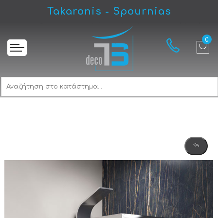
Takaronis - Spournias
Αρχική
Karag Flora 100 Icy (S-10A) Καμπίνα Ασύμμετρης Ντουζιέρας