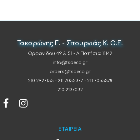
Τακαρώνης Γ. - Σπουρνιάς Κ. Ο.Ε.
Ορφανίδου 49 & 51 - Α.Πατήσια 11142
info@tsdeco.gr
orders@tsdeco.gr
210 2927155
-
211 7055377
-
211 7055378
210 2137032
ΕΤΑΙΡΕΙΑ