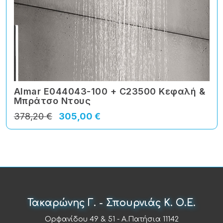
Almar E044043-100 + C23500 Κεφαλή &
Μπράτσο Ντους
378,20 €
305,00 €
Τακαρώνης Γ. - Σπουρνιάς Κ. Ο.Ε.
Ορφανίδου 49 & 51 - Α.Πατήσια 11142