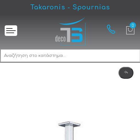
Takaronis - Spournias
Αρχική
Almar Ε044077-100 + C21000 Κεφαλή & Μπράτσο Ντους