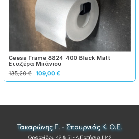
Geesa Frame 8824-400 Black Matt
Εταζέρα Μπάνιου
135,20 €
109,00 €
Τακαρώνης Γ. - Σπουρνιάς Κ. Ο.Ε.
Ορφανίδου 49 & 51 - Α.Πατήσια 11142