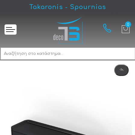
Takaronis - Spournias
Αρχική
Geesa Frame 8805-400 Black Matt Εταζέρα Μπάνιου