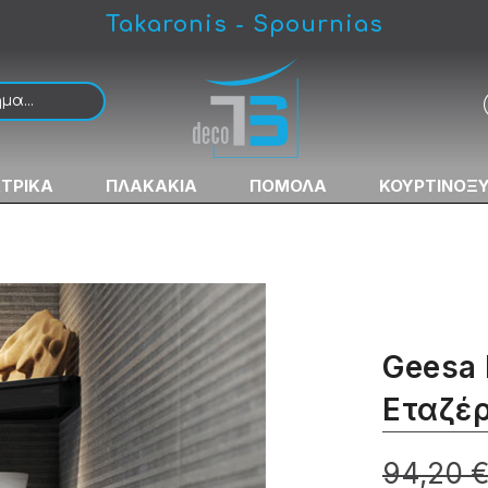
Takaronis - Spournias
α Μπάνιου
ΚΤΡΙΚΑ
ΠΛΑΚΑΚΙΑ
ΠΟΜΟΛΑ
ΚΟΥΡΤΙΝΟΞ
Geesa 
Εταζέ
94,20 