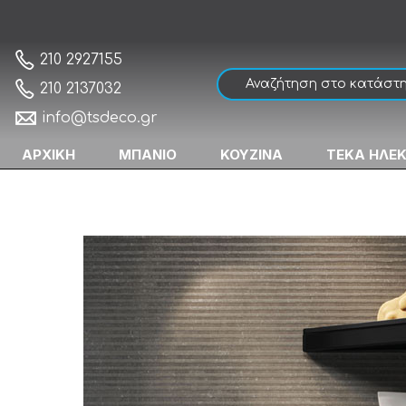
Geesa Frame 8803-400 Black Matt Εταζέρ
Αρχική
210 2927155
210 2137032
info@tsdeco.gr
ΑΡΧΙΚΗ
ΜΠΑΝΙΟ
ΚΟΥΖΙΝΑ
ΤΕΚΑ ΗΛΕ