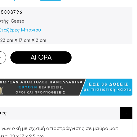
05003796
τής:
Geesa
Εταζέρες Μπάνιου
23 cm X 17 cm X 3 cm
ΑΓΟΡΆ
+
ιες
 γωνιακή με σχισμή αποστράγγισης σε μαύρο ματ
ις: 23 x 17 x 2,5 cm