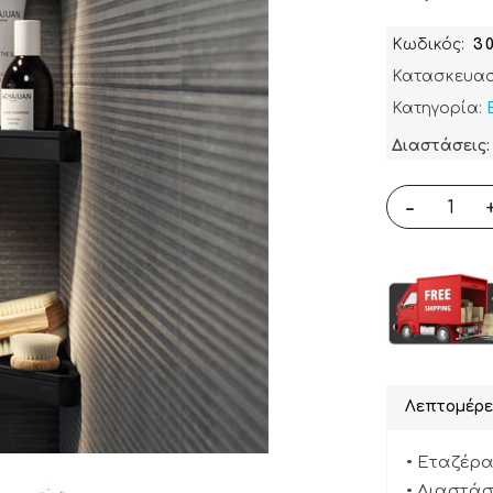
Κωδικός
3
Κατασκευασ
Κατηγορία:
Διαστάσεις: 
-
Λεπτομέρε
• Εταζέρα
• Διαστάσε