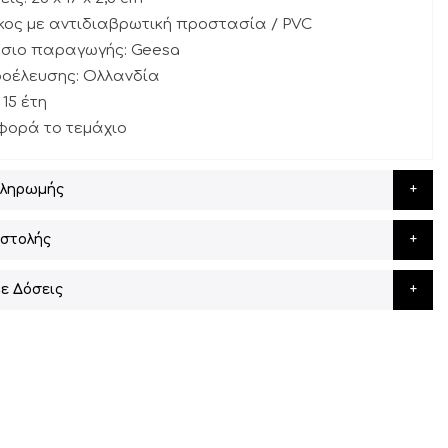
κος με αντιδιαβρωτική προστασία / PVC
άσιο παραγωγής: Geesa
ροέλευσης: Ολλανδία
 15 έτη
αφορά το τεμάχιο
Πληρωμής
στολής
ε Δόσεις