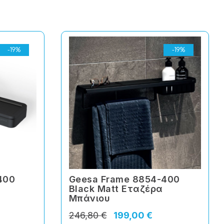
-19%
-19%
400
Geesa Frame 8854-400
Black Matt Εταζέρα
Μπάνιου
246,80 €
199,00 €