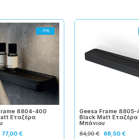
-19%
Frame 8804-400
Geesa Frame 8805-
Matt Εταζέρα
Black Matt Εταζέρα
υ
Μπάνιου
77,00 €
84,90 €
68,50 €