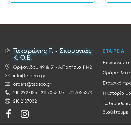
Τακαρώνης Γ. - Σπουρνιάς
ΕΤΑΙΡΕΙΑ
Κ. Ο.Ε.
Επικοινωνία
Ορφανίδου 49 & 51 - Α.Πατήσια 11142
Ωράριο λειτ
info@tsdeco.gr
Εταιρικό πρ
orders@tsdeco.gr
210 2927155
-
211 7055377
-
211 7055378
Η ιστορία μ
210 2137032
Τα brands π
διαθέτουμε