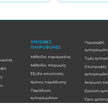
ΧΡΗΣΙΜΕΣ
Παραλαβή
ΠΛΗΡΟΦΟΡΙΕΣ
εμπορευμάτ
Μέθοδοι παραγγελίας
Τιμές εμπορ
ουργίας
Μέθοδοι πληρωμής
Επιστροφές
οφίλ
Έξοδα αποστολής
εμπορευμάτ
ας
Χρόνος παράδοσης
Ακύρωση πα
ου
Παράδοση
Εγγύηση εμ
εμπορευμάτων
Όροι χρήσης
Πολιτική απ