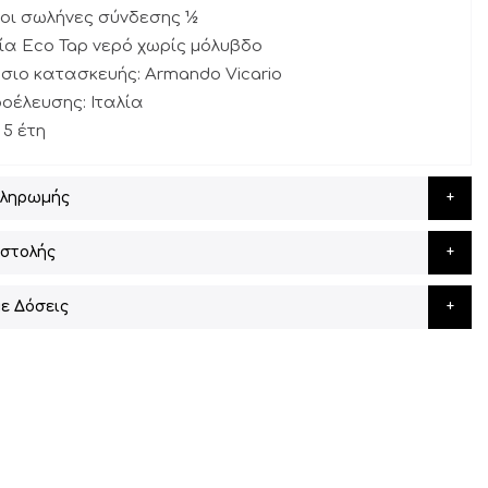
οι σωλήνες σύνδεσης ½
γία Eco Tap νερό χωρίς μόλυβδο
σιο κατασκευής: Armando Vicario
οέλευσης: Ιταλία
 5 έτη
Πληρωμής
στολής
ε Δόσεις