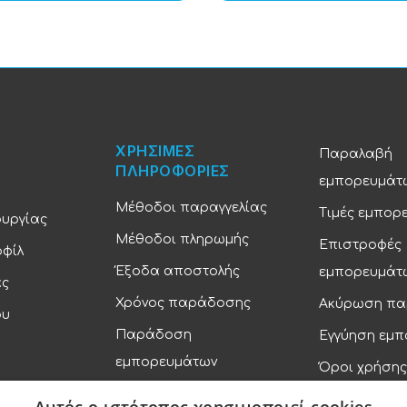
ΧΡΗΣΙΜΕΣ
Παραλαβή
ΠΛΗΡΟΦΟΡΙΕΣ
εμπορευμάτ
Μέθοδοι παραγγελίας
Τιμές εμπορ
ουργίας
Μέθοδοι πληρωμής
Επιστροφές
οφίλ
Έξοδα αποστολής
εμπορευμάτ
ας
Χρόνος παράδοσης
Ακύρωση πα
ου
Παράδοση
Εγγύηση εμ
εμπορευμάτων
Όροι χρήσης
Πολιτική απ