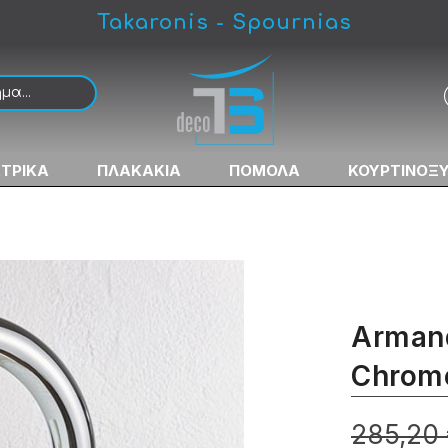
Takaronis - Spournias
 Μπαταρία Νιπτήρος Ψηλή
ΚΤΡΙΚΑ
ΠΛΑΚΑΚΙΑ
ΠΟΜΟΛΑ
ΚΟΥΡΤΙΝΟΞ
Armand
Chrom
285,20