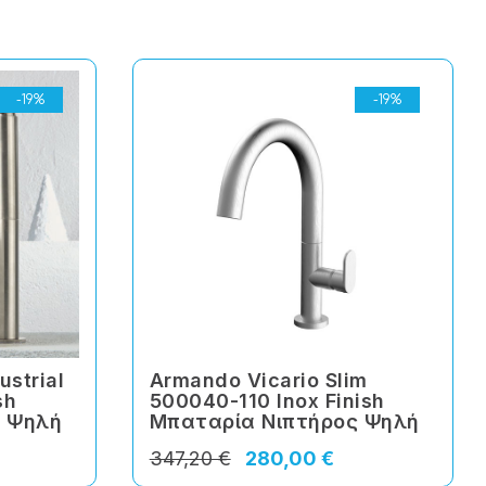
-19%
-19%
ustrial
Armando Vicario Slim
sh
500040-110 Inox Finish
ς Ψηλή
Μπαταρία Νιπτήρος Ψηλή
347,20 €
280,00 €