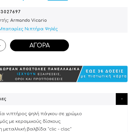
03027697
τής:
Armando Vicario
Μπαταρίες Νιπτήρα Ψηλές
ΑΓΟΡΆ
+
ιες
α νιπτήρος ψηλή πάγκου σε χρώμιo
μός με κεραμικούς δίσκους
 μεταλλική βαλβίδα "clic - clac"