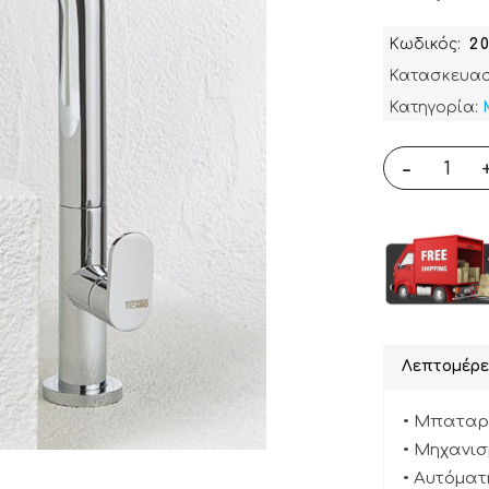
Κωδικός
2
Κατασκευασ
Κατηγορία:
-
Λεπτομέρε
• Μπαταρί
• Μηχανισ
• Αυτόματη