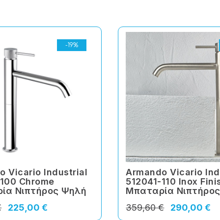
-19%
 Vicario Industrial
Armando Vicario Ind
-100 Chrome
512041-110 Inox Fini
ία Νιπτήρος Ψηλή
Μπαταρία Νιπτήρο
€
225,00 €
359,60 €
290,00 €