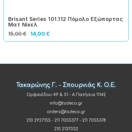
Brisant Series 101.112 Πόμολο Εξώπορτας
Ματ Νίκελ
15,00 €
14,00 €
Τακαρώνης Γ. - Σπουρνιάς Κ. Ο.Ε.
Ορφανίδου 49 & 51 - Α.Πατήσια 11142
info@tsdeco.gr
orders@tsdeco.gr
210 2927155
-
211 7055377
-
211 7055378
210 2137032