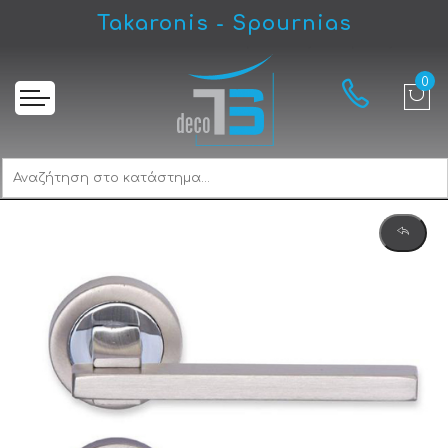
Takaronis - Spournias
Αρχική
Brisant Series 103.112 Πόμολο Εξώπορτας Ματ Νίκελ