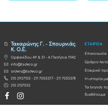
Τακαρώνης Γ. - Σπουρνιάς
ΕΤΑΙΡΕΙΑ
Κ. Ο.Ε.
Επικοινωνία
Ορφανίδου 49 & 51 - Α.Πατήσια 11142
Ωράριο λειτ
info@tsdeco.gr
Εταιρικό πρ
orders@tsdeco.gr
210 2927155
-
211 7055377
-
211 7055378
Η ιστορία μ
210 2137032
Τα brands π
διαθέτουμε