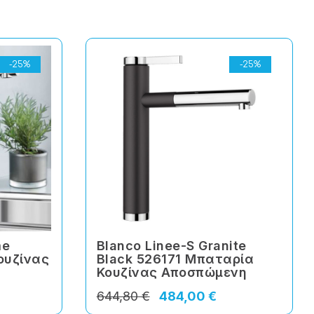
-25%
-25%
me
Blanco Linee-S Granite
ουζίνας
Black 526171 Μπαταρία
Κουζίνας Αποσπώμενη
644,80 €
484,00 €