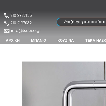
Blanco Linus-S Chrome 512402 Μπαταρία
Αρχική
210 2927155
210 2137032
info@tsdeco.gr
ΑΡΧΙΚΗ
ΜΠΑΝΙΟ
ΚΟΥΖΙΝΑ
ΤΕΚΑ ΗΛΕ