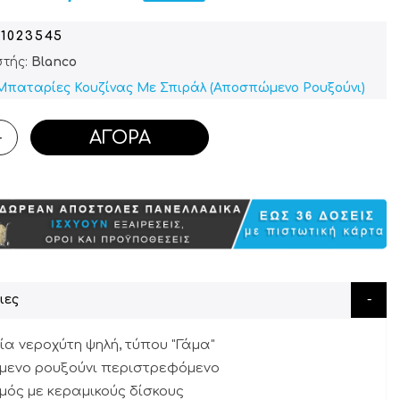
01023545
τής:
Blanco
Μπαταρίες Κουζίνας Με Σπιράλ (Αποσπώμενο Ρουξούνι)
ΑΓΟΡΆ
+
ιες
α νεροχύτη ψηλή, τύπου "Γάμα"
μενο ρουξούνι περιστρεφόμενο
μός με κεραμικούς δίσκους