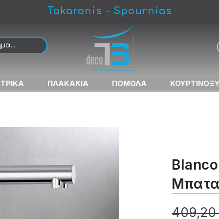
Takaronis - Spournias
 Κουζίνας Αποσπώμενη
ΚΤΡΙΚΑ
ΠΛΑΚΑΚΙΑ
ΠΟΜΟΛΑ
ΚΟΥΡΤΙΝΟΞ
Blanco
Μπατα
409,20