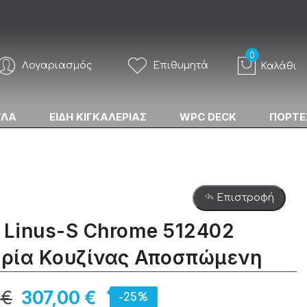
Λογαριασμός
Επιθυμητά
Καλάθι
ΥΛΑ
ΕΙΔΗ ΚΙΓΚΑΛΕΡΙΑΣ
WPC DECK
ΠΟΡΤΕ
Επιστροφή
 Linus-S Chrome 512402
ρία Κουζίνας Αποσπώμενη
 €
307,00 €
-25%