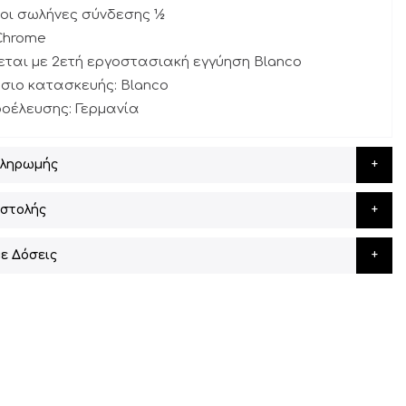
οι σωλήνες σύνδεσης ½
Chrome
εται με 2ετή εργοστασιακή εγγύηση Blanco
σιο κατασκευής: Blanco
οέλευσης: Γερμανία
Πληρωμής
στολής
ε Δόσεις