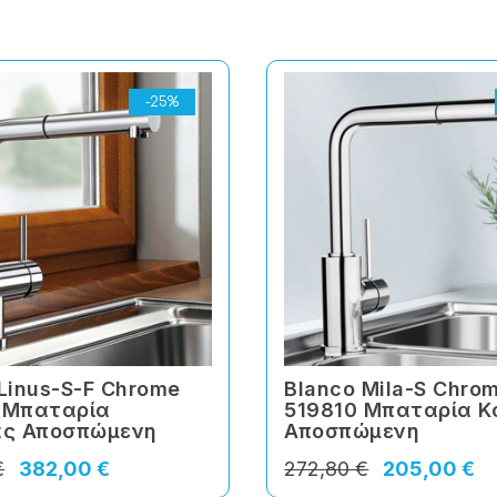
-25%
Linus-S-F Chrome
Blanco Mila-S Chro
 Μπαταρία
519810 Μπαταρία Κ
ας Αποσπώμενη
Αποσπώμενη
€
382,00 €
272,80 €
205,00 €