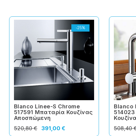
-25%
Blanco Linee-S Chrome
Blanco 
517591 Μπαταρία Κουζίνας
514023
Αποσπώμενη
Κουζίν
520,80 €
391,00 €
508,40 