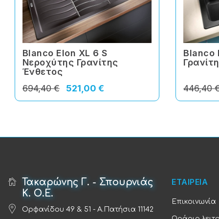
Blanco Elon XL 6 S
Blanco
Νεροχύτης Γρανίτης
Γρανίτ
Ένθετος
694,40 €
521,00 €
446,40 
Τακαρώνης Γ. - Σπουρνιάς
ΕΤΑΙΡΕΙΑ
Κ. Ο.Ε.
Επικοινωνία
Ορφανίδου 49 & 51 - Α.Πατήσια 11142
Ωράριο λειτ