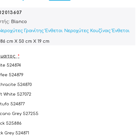
02013607
τής:
Blanco
Νεροχύτες Γρανίτης Ένθετοι
Νεροχύτες Κουζίνας Ένθετοι
86 cm X 50 cm X 19 cm
ώματος
ite 524874
ffee 524879
thracite 524870
ft White 527072
rtufo 524877
lcano Grey 527255
ack 525886
ck Grey 524871