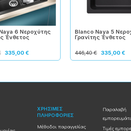
 Naya 6 Νεροχύτης
Blanco Naya 5 Νερ
ης Ένθετος
Γρανίτης Ένθετος
€
335,00 €
446,40 €
335,00 €
ΧΡΗΣΙΜΕΣ
Παραλαβή
ΠΛΗΡΟΦΟΡΙΕΣ
εμπορευμάτ
Μέθοδοι παραγγελίας
Τιμές εμπορ
ουργίας