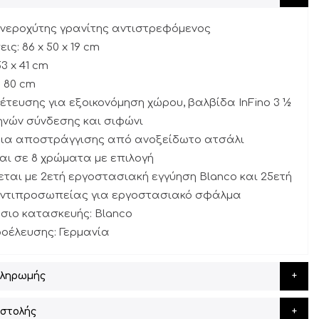
 νεροχύτης γρανίτης αντιστρεφόμενος
ις: 86 x 50 x 19 cm
53 x 41 cm
: 80 cm
χέτευσης για εξοικονόμηση χώρου, βαλβίδα InFino 3 ½
ηνών σύνδεσης και σιφώνι
εια αποστράγγισης από ανοξείδωτο ατσάλι
ται σε 8 χρώματα με επιλογή
εται με 2ετή εργοστασιακή εγγύηση Blanco και 25ετή
αντιπροσωπείας για εργοστασιακό σφάλμα
σιο κατασκευής: Blanco
οέλευσης: Γερμανία
Πληρωμής
στολής