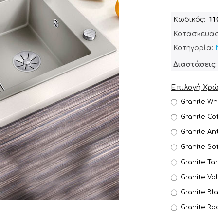
Κωδικός
11
Κατασκευασ
Κατηγορία:
Διαστάσεις: 
Επιλογή Χρ
Granite Wh
Granite Co
Granite An
Granite So
Granite Ta
Granite Vo
Granite Bl
Granite Ro