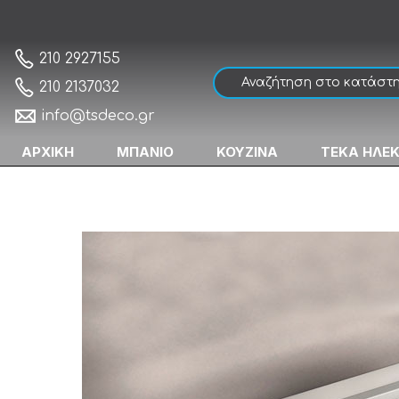
Blanco Elon XL 8 S Νεροχύτης Γρανίτης Έ
Αρχική
210 2927155
210 2137032
info@tsdeco.gr
ΑΡΧΙΚΗ
ΜΠΑΝΙΟ
ΚΟΥΖΙΝΑ
ΤΕΚΑ ΗΛΕ