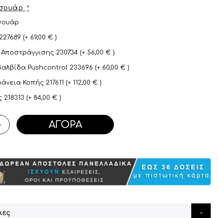
εσουάρ
σουάρ
 227689
+
69,00 €
 Αποστράγγισης 230734
+
56,00 €
Βαλβίδα Pushcontrol 233696
+
60,00 €
άνεια Κοπής 217611
+
112,00 €
ς 218313
+
84,00 €
ΑΓΟΡΆ
+
ιες