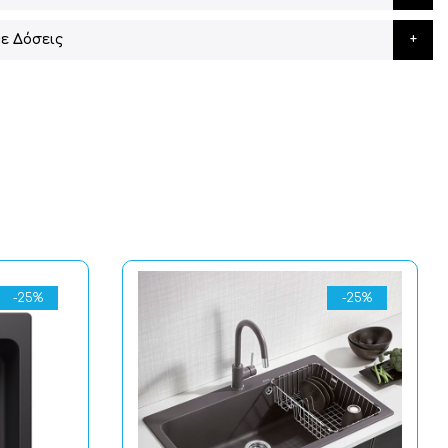
ε Δόσεις
-25%
-25%