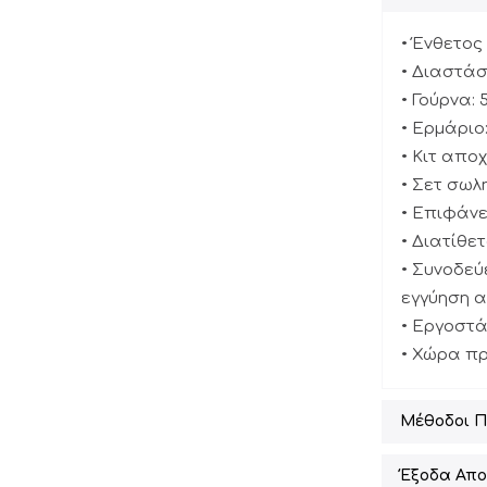
• Ένθετος
• Διαστάσε
• Γούρνα: 
• Ερμάριο
• Κιτ απο
• Σετ σωλ
• Επιφάν
• Διατίθε
• Συνοδεύ
εγγύηση 
• Εργοστά
• Χώρα πρ
Μέθοδοι 
Έξοδα Απο