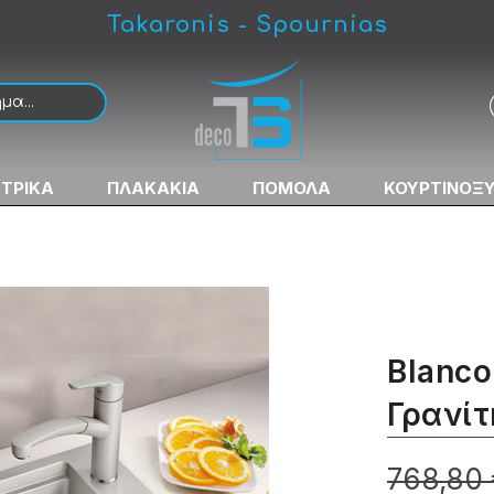
Takaronis - Spournias
νθετος
ΚΤΡΙΚΑ
ΠΛΑΚΑΚΙΑ
ΠΟΜΟΛΑ
ΚΟΥΡΤΙΝΟΞ
Blanco
Γρανίτ
768,80