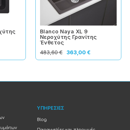
οχύτης
Blanco Naya XL 9
Νεροχύτης Γρανίτης
Ένθετος
483,60 €
363,00 €
ΥΠΗΡΕΣΙΕΣ
ων
Blog
ευμάτων
Παραγγελίες και πληρωμές