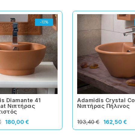
-10%
s Diamante 41
Adamidis Crystal Co
Mat Νιπτήρας
Νιπτήρας Πήλινος
ιστός
€
180,00 €
193,40 €
162,50 €