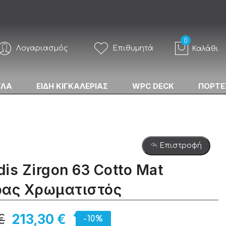
Λογαριασμός
Επιθυμητά
Καλάθι
ΥΛΑ
ΕΙΔΗ ΚΙΓΚΑΛΕΡΙΑΣ
WPC DECK
ΠΟΡΤΕ
Επιστροφή
is Zirgon 63 Cotto Mat
ρας Χρωματιστός
€
213,30 €
-10%