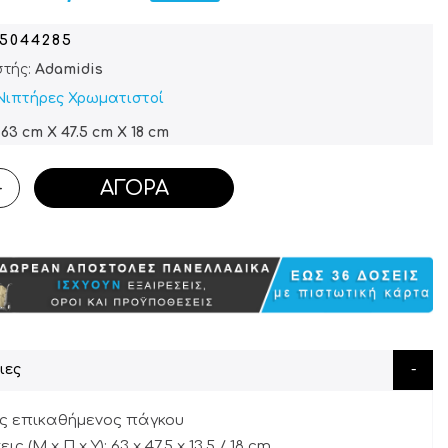
05044285
τής:
Adamidis
Νιπτήρες Χρωματιστοί
63 cm X 47.5 cm X 18 cm
ΑΓΟΡΆ
+
ιες
ς επικαθήμενος πάγκου
ς (Μ x Π x Υ): 63 x 47,5 x 13,5 / 18 cm