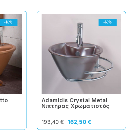
-16%
-16%
tto
Adamidis Crystal Metal
Νιπτήρας Χρωματιστός
193,40 €
162,50 €