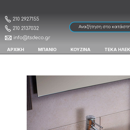
Adamidis Zirgon 63 Cotto Mat Νιπτήρας
Αρχική
210 2927155
210 2137032
info@tsdeco.gr
ΑΡΧΙΚΗ
ΜΠΑΝΙΟ
ΚΟΥΖΙΝΑ
ΤΕΚΑ ΗΛΕ