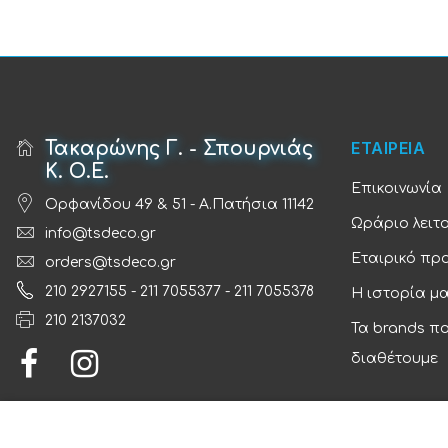
Τακαρώνης Γ. - Σπουρνιάς
ΕΤΑΙΡΕΙΑ
Κ. Ο.Ε.
Επικοινωνία
Ορφανίδου 49 & 51 - Α.Πατήσια 11142
Ωράριο λειτ
info@tsdeco.gr
Εταιρικό πρ
orders@tsdeco.gr
210 2927155
-
211 7055377
-
211 7055378
Η ιστορία μ
210 2137032
Τα brands π
διαθέτουμε