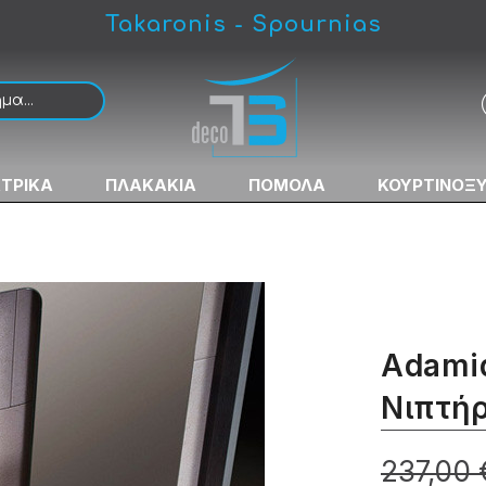
Takaronis - Spournias
 Χρωματιστός
ΚΤΡΙΚΑ
ΠΛΑΚΑΚΙΑ
ΠΟΜΟΛΑ
ΚΟΥΡΤΙΝΟΞ
Adamid
Νιπτή
237,00 