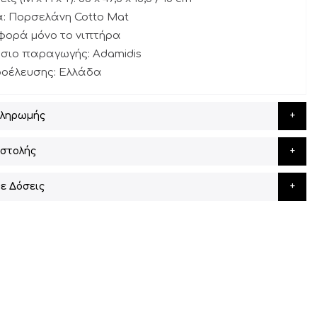
α: Πορσελάνη Cotto Mat
αφορά μόνο το νιπτήρα
σιο παραγωγής: Adamidis
ροέλευσης: Ελλάδα
Πληρωμής
στολής
ε Δόσεις